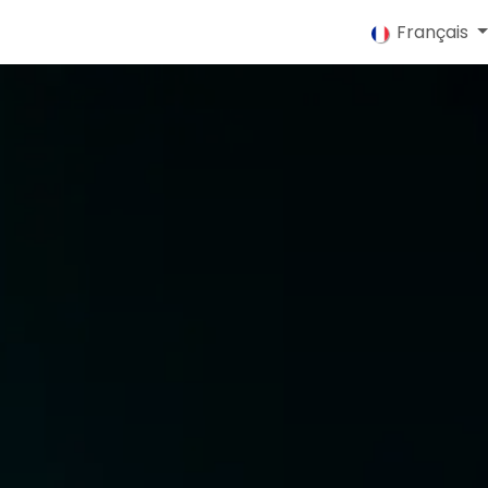
nov'iT Groupe
Aide
Français