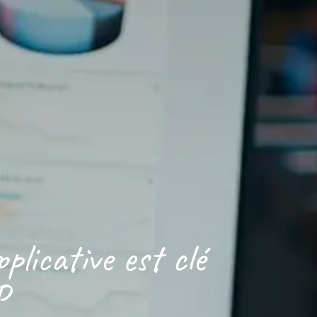
licative est clé
P